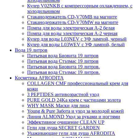
холодильником
Кулер V02NKB с компрессорным охлаждением, с
холодильником
Стаканодержатель CD-V70MB на магните
Стаканодержатель CD-V70MW на магните
Помпа для воды электрическая А-2 белая
Помпа для воды электрическая А-2 черная
Кулер для воды L03NEV c УФ лампой, черный
Кулер для воды L03WEV c УФ лампой, белый
Вода 19 литров
Питьевая вода Биовита 19 литров
Питьевая вода Стэлмас 19 литров
Питьевая вода Биовита 19 литров.
Питьевая вода Стэлмас 19 литров.
Косметика AFRODITA
COLLAGEN CMF профессиональный крем для
кожи
3 PEPTIDES антивозрастной уход
PURE GOLD 24Ka крем с частицами золота
WHY MASK Маски для лица
Young & Pure Забота и уход за молодой кожей
Линия ALMOND Уход за руками и ногтями
Эффективное очищение CLEAN UP
Гели для душа SECRET GARDEN
Ухаживающие гели для душа AFRODITA