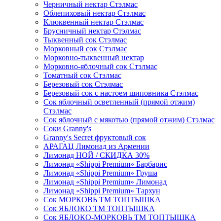
Черничный нектар Стэлмас
Облепиховый нектар Стэлмас
Клюквенный нектар Стэлмас
Брусничный нектар Стэлмас
Тыквенный сок Стэлмас
Морковный сок Стэлмас
Морковно-тыквенный нектар
Морковно-яблочный сок Стэлмас
Томатный сок Стэлмас
Березовый сок Стэлмас
Березовый сок с настоем шиповника Стэлмас
Сок яблочный осветленный (прямой отжим)
Стэлмас
Сок яблочный с мякотью (прямой отжим) Стэлмас
Соки Granny's
Granny's Secret фруктовый сок
АРАГАЦ Лимонад из Армении
Лимонад НОЙ / СКИДКА 30%
Лимонад «Shippi Premium» Барбарис
Лимонад «Shippi Premium» Груша
Лимонад «Shippi Premium» Лимонад
Лимонад «Shippi Premium» Тархун
Сок МОРКОВЬ ТМ ТОПТЫШКА
Сок ЯБЛОКО ТМ ТОПТЫШКА
Сок ЯБЛОКО-МОРКОВЬ ТМ ТОПТЫШКА