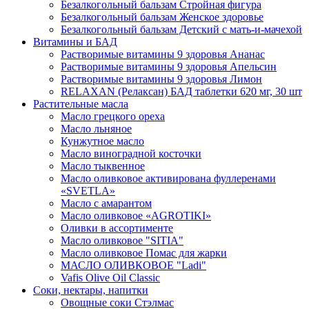
Безалкогольный бальзам Стройная фигура
Безалкогольный бальзам Женское здоровье
Безалкогольный бальзам Детский с мать-и-мачехой
Витамины и БАД
Растворимые витамины 9 здоровья Ананас
Растворимые витамины 9 здоровья Апельсин
Растворимые витамины 9 здоровья Лимон
RELAXAN (Релаксан) БАД таблетки 620 мг, 30 шт
Растительные масла
Масло грецкого ореха
Масло льняное
Кунжутное масло
Масло виноградной косточки
Масло тыквенное
Масло оливковое активирована фуллеренами
«SVETLA»
Масло с амарантом
Масло оливковое «AGROTIKI»
Оливки в ассортименте
Масло оливковое "SITIA"
Масло оливковое Помас для жарки
МАСЛО ОЛИВКОВОЕ "Ladi"
Vafis Olive Oil Classic
Соки, нектары, напитки
Овощные соки Стэлмас