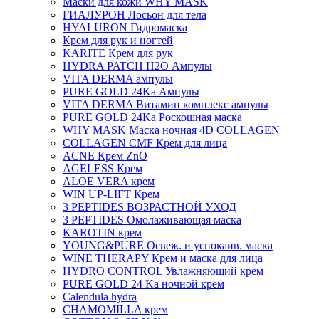
Маски для кожи WHY MASK
ГИАЛУРОН Лосьон для тела
HYALURON Гидромаска
Крем для рук и ногтей
KARITE Крем для рук
HYDRA PATCH H2O Ампулы
VITA DERMA ампулы
PURE GOLD 24Ka Ампулы
VITA DERMA Витамин комплекс ампулы
PURE GOLD 24Ka Роскошная маска
WHY MASK Маска ночная 4D COLLAGEN
COLLAGEN CMF Крем для лица
ACNE Крем ZnO
AGELESS Крем
ALOE VERA крем
WIN UP-LIFT Крем
3 PEPTIDES ВОЗРАСТНОЙ УХОД
3 PEPTIDES Омолаживающая маска
KAROTIN крем
YOUNG&PURE Освеж. и успокаив. маска
WINE THERAPY Крем и маска для лица
HYDRO CONTROL Увлажняющий крем
PURE GOLD 24 Ka ночной крем
Calendula hydra
CHAMOMILLA крем