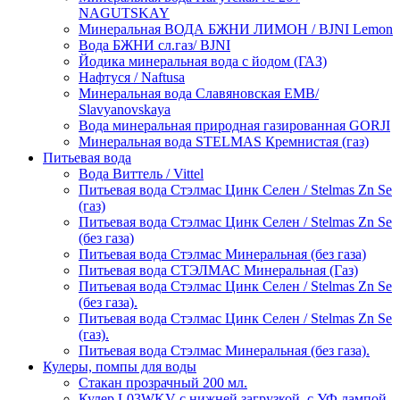
NAGUTSKAY
Минеральная ВОДА БЖНИ ЛИМОН / BJNI Lemon
Вода БЖНИ сл.газ/ BJNI
Йодика минеральная вода с йодом (ГАЗ)
Нафтуся / Naftusa
Минеральная вода Славяновская ЕМВ/
Slavyanovskaya
Вода минеральная природная газированная GORJI
Минеральная вода STELMAS Кремнистая (газ)
Питьевая вода
Вода Виттель / Vittel
Питьевая вода Стэлмас Цинк Селен / Stelmas Zn Se
(газ)
Питьевая вода Стэлмас Цинк Селен / Stelmas Zn Se
(без газа)
Питьевая вода Стэлмас Минеральная (без газа)
Питьевая вода СТЭЛМАС Минеральная (Газ)
Питьевая вода Стэлмас Цинк Селен / Stelmas Zn Se
(без газа).
Питьевая вода Стэлмас Цинк Селен / Stelmas Zn Se
(газ).
Питьевая вода Стэлмас Минеральная (без газа).
Кулеры, помпы для воды
Стакан прозрачный 200 мл.
Кулер L03WKV с нижней загрузкой, c УФ лампой,