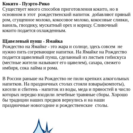
Кокито - Пуэрто-Рико
Существует много способов приготовления кокито, но в
основном в этот рождественский напиток добавляют пряный
ром, сгущенное молоко, кокосовое молоко, кокосовые сливки,
ваниль, гвоздику, мускатный орех и корицу. Сливочный
кокито подается охлажденным.
Щавелевый пунш - Ямайка
Рождество на Ямайке - это жара и солнце, здесь совсем не
нужно пить согревающие напитки. На Ямайке на Рождество
подается щавелевый пунш, сделанный из листьев гибискуса
(местные жители называют его щавелем), сахара, свежего
имбиря, сока лайма и рома.
В России раньше на Рождество не пили крепких алкогольных
напитков. На праздничных столах стояли взвары(компоты),
кисели и сбитень - напиток из воды, меда и пряностей в число
которых нередко входили лечебные травяные сборы. Хорошо
бы традиции наших предков вернулись и на наши
праздничные новогодние и рождественские столы.