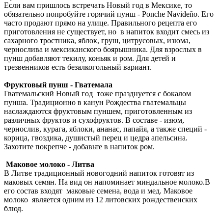
Если вам пришлось встречать Новый год в Мексике, то
обязательно попробуйте горячий пунш - Ponche Navideño. Его
часто продают прямо на улице. Правильного рецепта его
приготовления не существует, но в напиток входит смесь из
сахарного тростника, яблок, груш, цитрусовых, изюма,
чернослива и мексиканского боярышника. Для взрослых в
пунш добавляют текилу, коньяк и ром. Для детей и
трезвенников есть безалкогольный вариант.
Фруктовый пунш - Гватемала
Гватемальский Новый год тоже празднуется с бокалом
пунша. Традиционно в канун Рождества гватемальцы
наслаждаются фруктовым пуншем, приготовленным из
различных фруктов и сухофруктов. В составе - изюм,
чернослив, курага, яблоки, ананас, папайя, а также специй -
корица, гвоздика, душистый перец и цедра апельсина.
Захотите покрепче - добавьте в напиток ром.
Маковое молоко - Литва
В Литве традиционный новогодний напиток готовят из
маковых семян. На вид он напоминает миндальное молоко.В
его состав входят маковые семена, вода и мед. Маковое
молоко является одним из 12 литовских рождественских
блюд.