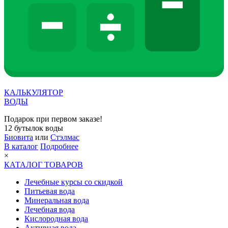
КАЛЬКУЛЯТОР
ВОДЫ
Подарок при первом заказе!
12 бутылок воды
Биовита
или
Стэлмас
В каталог
Подробнее
×
КАТАЛОГ ТОВАРОВ
Лечебные курсы со скидкой
Питьевая вода
Минеральная вода
Лечебная вода
Кислородная вода
Активная вода