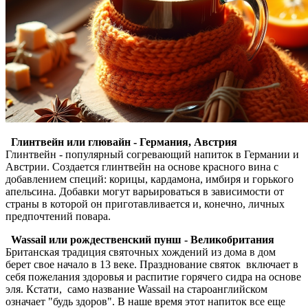
Глинтвейн или глювайн - Германия, Австрия
Глинтвейн - популярный согревающий напиток в Германии и
Австрии. Создается глинтвейн на основе красного вина с
добавлением специй: корицы, кардамона, имбиря и горького
апельсина. Добавки могут варьироваться в зависимости от
страны в которой он приготавливается и, конечно, личных
предпочтений повара.
Wassail или рождественский пунш - Великобритания
Британская традиция святочных хождений из дома в дом
берет свое начало в 13 веке. Празднование святок включает в
себя пожелания здоровья и распитие горячего сидра на основе
эля. Кстати, само название Wassail на староанглийском
означает "будь здоров". В наше время этот напиток все еще