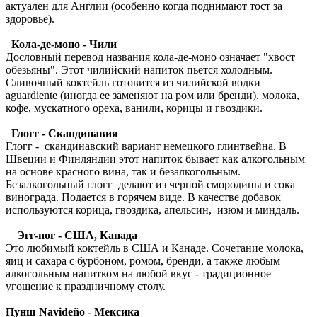
актуален для Англии (особенно когда поднимают тост за
здоровье).
Кола-де-моно - Чили
Дословный перевод названия кола-де-моно означает "хвост
обезьяны". Этот чилийский напиток пьется холодным.
Сливочный коктейль готовится из чилийской водки
aguardiente (иногда ее заменяют на ром или бренди), молока,
кофе, мускатного ореха, ванили, корицы и гвоздики.
Глогг - Скандинавия
Глогг - скандинавский вариант немецкого глинтвейна. В
Швеции и Финляндии этот напиток бывает как алкогольным
на основе красного вина, так и безалкогольным.
Безалкогольный глогг делают из черной смородины и сока
винограда. Подается в горячем виде. В качестве добавок
используются корица, гвоздика, апельсин, изюм и миндаль.
Эгг-ног - США, Канада
Это любимый коктейль в США и Канаде. Сочетание молока,
яиц и сахара с бурбоном, ромом, бренди, а также любым
алкогольным напитком на любой вкус - традиционное
угощение к праздничному столу.
Пунш Navideño - Мексика