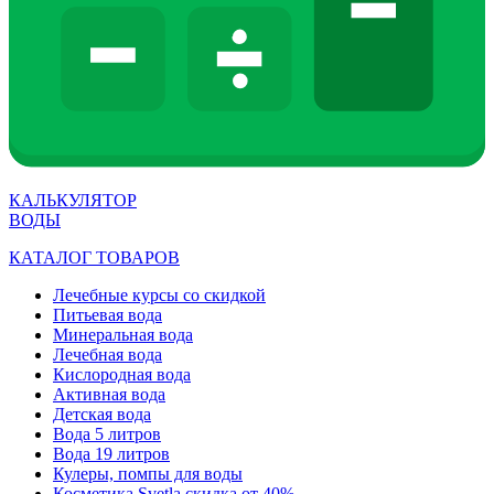
КАЛЬКУЛЯТОР
ВОДЫ
КАТАЛОГ ТОВАРОВ
Лечебные курсы со скидкой
Питьевая вода
Минеральная вода
Лечебная вода
Кислородная вода
Активная вода
Детская вода
Вода 5 литров
Вода 19 литров
Кулеры, помпы для воды
Косметика Svetla скидка от 40%