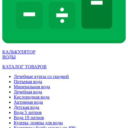
КАЛЬКУЛЯТОР
ВОДЫ
КАТАЛОГ ТОВАРОВ
Лечебные курсы со скидкой
Питьевая вода
Минеральная вода
Лечебная вода
Кислородная вода
Активная вода
Детская вода
Вода 5 литров
Вода 19 литров
Кулеры, помпы для воды
Косметика Svetla скидка от 40%