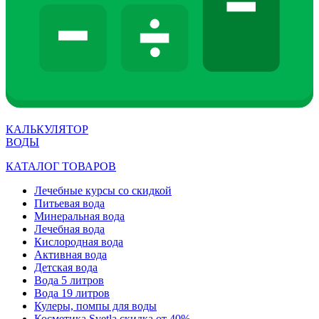
КАЛЬКУЛЯТОР
ВОДЫ
КАТАЛОГ ТОВАРОВ
Лечебные курсы со скидкой
Питьевая вода
Минеральная вода
Лечебная вода
Кислородная вода
Активная вода
Детская вода
Вода 5 литров
Вода 19 литров
Кулеры, помпы для воды
Косметика Svetla скидка от 40%