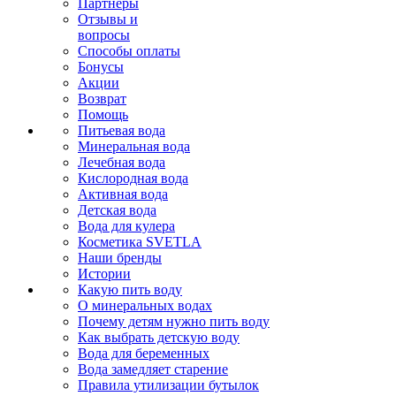
Партнеры
Отзывы и
вопросы
Способы оплаты
Бонусы
Акции
Возврат
Помощь
Питьевая вода
Минеральная вода
Лечебная вода
Кислородная вода
Активная вода
Детская вода
Вода для кулера
Косметика SVETLA
Наши бренды
Истории
Какую пить воду
О минеральных водах
Почему детям нужно пить воду
Как выбрать детскую воду
Вода для беременных
Вода замедляет старение
Правила утилизации бутылок