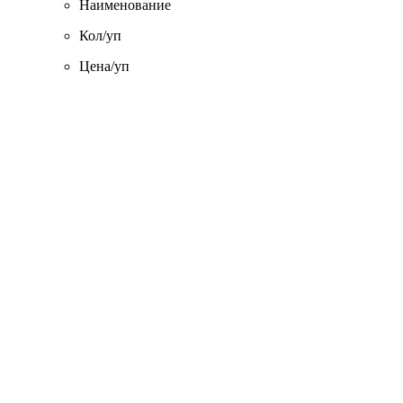
Наименование
Кол/уп
Цена/уп