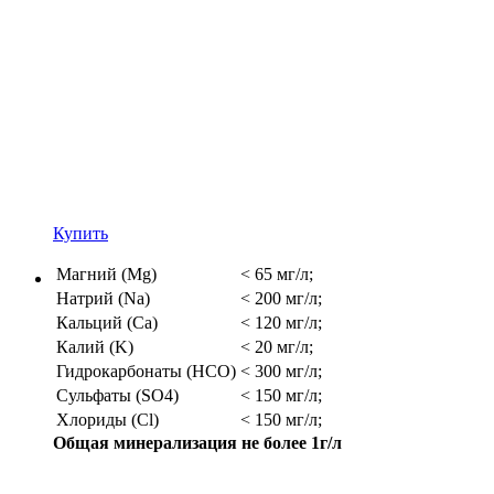
Купить
Магний (Mg)
< 65 мг/л;
Натрий (Na)
< 200 мг/л;
Кальций (Ca)
< 120 мг/л;
Калий (K)
< 20 мг/л;
Гидрокарбонаты (HCO)
< 300 мг/л;
Сульфаты (SO4)
< 150 мг/л;
Хлориды (Cl)
< 150 мг/л;
Общая минерализация не более 1г/л