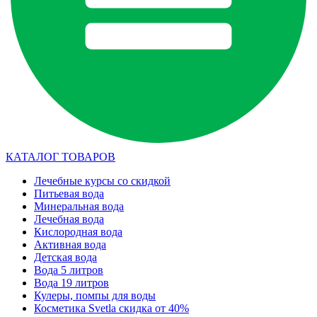
КАТАЛОГ ТОВАРОВ
Лечебные курсы со скидкой
Питьевая вода
Минеральная вода
Лечебная вода
Кислородная вода
Активная вода
Детская вода
Вода 5 литров
Вода 19 литров
Кулеры, помпы для воды
Косметика Svetla скидка от 40%