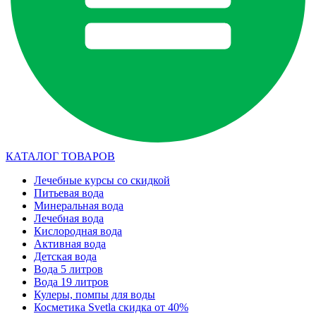
КАТАЛОГ ТОВАРОВ
Лечебные курсы со скидкой
Питьевая вода
Минеральная вода
Лечебная вода
Кислородная вода
Активная вода
Детская вода
Вода 5 литров
Вода 19 литров
Кулеры, помпы для воды
Косметика Svetla скидка от 40%