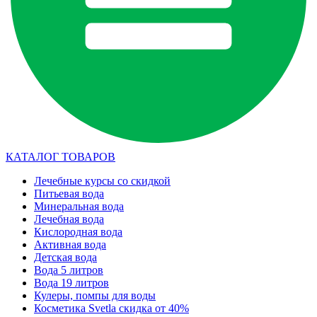
КАТАЛОГ ТОВАРОВ
Лечебные курсы со скидкой
Питьевая вода
Минеральная вода
Лечебная вода
Кислородная вода
Активная вода
Детская вода
Вода 5 литров
Вода 19 литров
Кулеры, помпы для воды
Косметика Svetla скидка от 40%