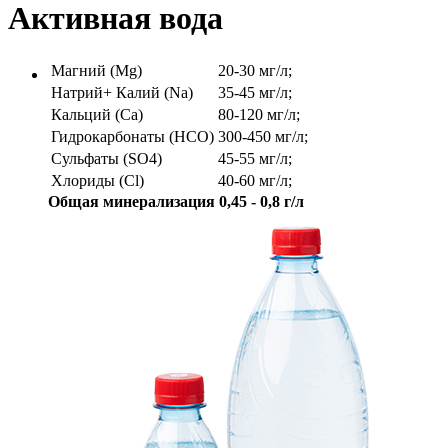
Активная вода
Магний (Mg)
20-30 мг/л;
Натрий+ Калий (Na)
35-45 мг/л;
Кальций (Ca)
80-120 мг/л;
Гидрокарбонаты (HCO)
300-450 мг/л;
Сульфаты (SO4)
45-55 мг/л;
Хлориды (Cl)
40-60 мг/л;
Общая минерализация 0,45 - 0,8 г/л