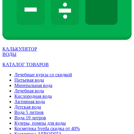
КАЛЬКУЛЯТОР
ВОДЫ
КАТАЛОГ ТОВАРОВ
Лечебные курсы со скидкой
Питьевая вода
Минеральная вода
Лечебная вода
Кислородная вода
Активная вода
Детская вода
Вода 5 литров
Вода 19 литров
Кулеры, помпы для воды
Косметика Svetla скидка от 40%
Косметика AFRODITA