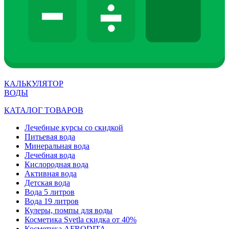
КАЛЬКУЛЯТОР
ВОДЫ
КАТАЛОГ ТОВАРОВ
Лечебные курсы со скидкой
Питьевая вода
Минеральная вода
Лечебная вода
Кислородная вода
Активная вода
Детская вода
Вода 5 литров
Вода 19 литров
Кулеры, помпы для воды
Косметика Svetla скидка от 40%
Косметика AFRODITA