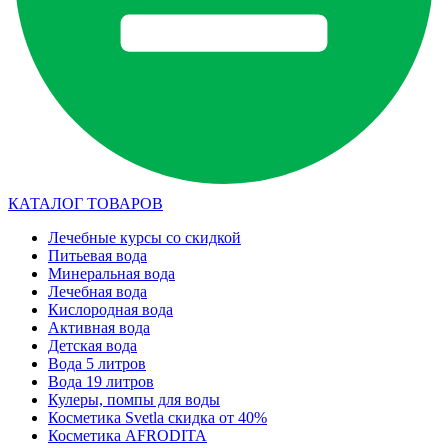
КАТАЛОГ ТОВАРОВ
Лечебные курсы со скидкой
Питьевая вода
Минеральная вода
Лечебная вода
Кислородная вода
Активная вода
Детская вода
Вода 5 литров
Вода 19 литров
Кулеры, помпы для воды
Косметика Svetla скидка от 40%
Косметика AFRODITA