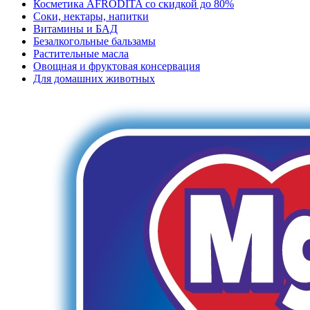
Косметика AFRODITA со скидкой до 80%
Соки, нектары, напитки
Витамины и БАД
Безалкогольные бальзамы
Растительные масла
Овощная и фруктовая консервация
Для домашних животных