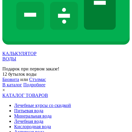
КАЛЬКУЛЯТОР
ВОДЫ
Подарок при первом заказе!
12 бутылок воды
Биовита
или
Стэлмас
В каталог
Подробнее
×
КАТАЛОГ ТОВАРОВ
Лечебные курсы со скидкой
Питьевая вода
Минеральная вода
Лечебная вода
Кислородная вода
Активная вода