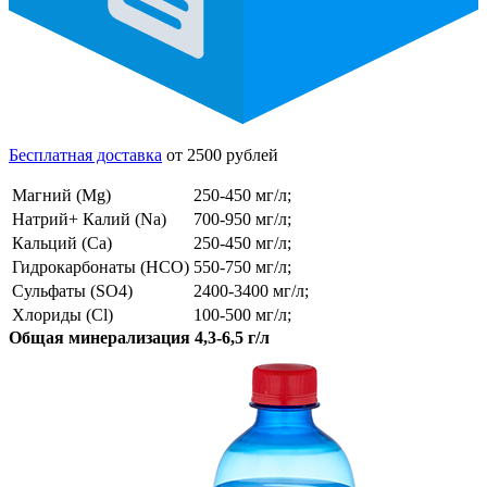
Бесплатная доставка
от 2500 рублей
Магний (Mg)
250-450 мг/л;
Натрий+ Калий (Na)
700-950 мг/л;
Кальций (Ca)
250-450 мг/л;
Гидрокарбонаты (HCO)
550-750 мг/л;
Сульфаты (SO4)
2400-3400 мг/л;
Хлориды (Cl)
100-500 мг/л;
Общая минерализация 4,3-6,5 г/л