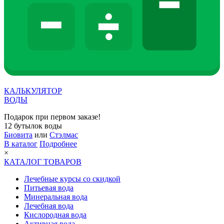
КАЛЬКУЛЯТОР
ВОДЫ
Подарок при первом заказе!
12 бутылок воды
Биовита
или
Стэлмас
В каталог
Подробнее
×
КАТАЛОГ ТОВАРОВ
Лечебные курсы со скидкой
Питьевая вода
Минеральная вода
Лечебная вода
Кислородная вода
Активная вода