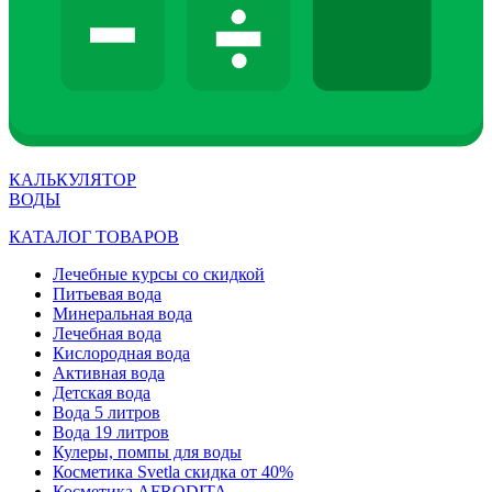
КАЛЬКУЛЯТОР
ВОДЫ
КАТАЛОГ ТОВАРОВ
Лечебные курсы со скидкой
Питьевая вода
Минеральная вода
Лечебная вода
Кислородная вода
Активная вода
Детская вода
Вода 5 литров
Вода 19 литров
Кулеры, помпы для воды
Косметика Svetla скидка от 40%
Косметика AFRODITA