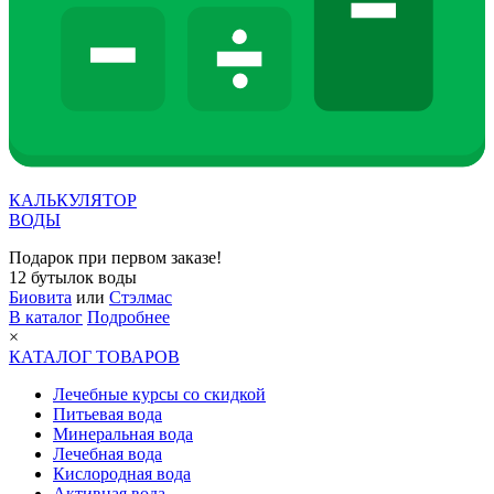
КАЛЬКУЛЯТОР
ВОДЫ
Подарок при первом заказе!
12 бутылок воды
Биовита
или
Стэлмас
В каталог
Подробнее
×
КАТАЛОГ ТОВАРОВ
Лечебные курсы со скидкой
Питьевая вода
Минеральная вода
Лечебная вода
Кислородная вода
Активная вода