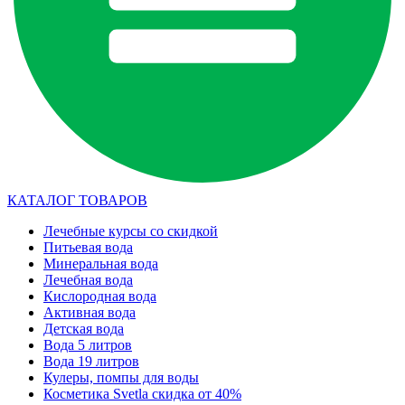
КАТАЛОГ ТОВАРОВ
Лечебные курсы со скидкой
Питьевая вода
Минеральная вода
Лечебная вода
Кислородная вода
Активная вода
Детская вода
Вода 5 литров
Вода 19 литров
Кулеры, помпы для воды
Косметика Svetla скидка от 40%