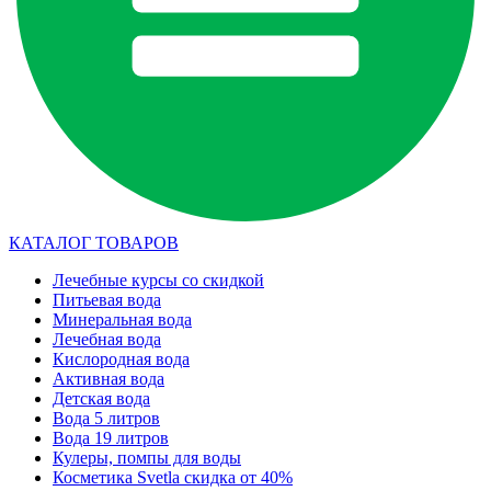
КАТАЛОГ ТОВАРОВ
Лечебные курсы со скидкой
Питьевая вода
Минеральная вода
Лечебная вода
Кислородная вода
Активная вода
Детская вода
Вода 5 литров
Вода 19 литров
Кулеры, помпы для воды
Косметика Svetla скидка от 40%