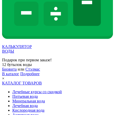
КАЛЬКУЛЯТОР
ВОДЫ
Подарок при первом заказе!
12 бутылок воды
Биовита
или
Стэлмас
В каталог
Подробнее
×
КАТАЛОГ ТОВАРОВ
Лечебные курсы со скидкой
Питьевая вода
Минеральная вода
Лечебная вода
Кислородная вода
Активная вода