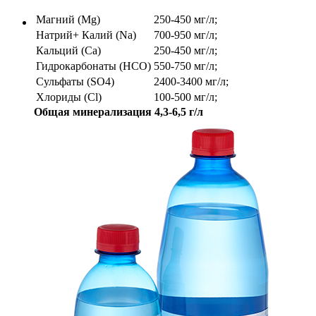
Магний (Mg)
250-450 мг/л;
Натрий+ Калий (Na)
700-950 мг/л;
Кальций (Ca)
250-450 мг/л;
Гидрокарбонаты (HCO)
550-750 мг/л;
Сульфаты (SO4)
2400-3400 мг/л;
Хлориды (Cl)
100-500 мг/л;
Общая минерализация 4,3-6,5 г/л