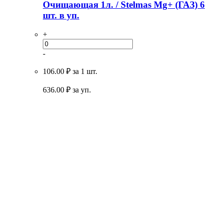
Очищающая 1л. / Stelmas Mg+ (ГАЗ) 6
шт. в уп.
+
-
106.00 ₽
за 1 шт.
636.00
₽ за уп.