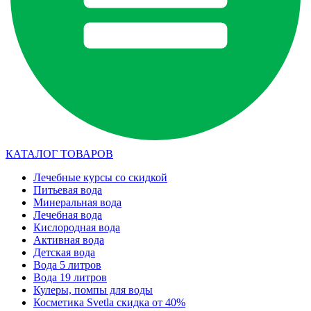
КАТАЛОГ ТОВАРОВ
Лечебные курсы со скидкой
Питьевая вода
Минеральная вода
Лечебная вода
Кислородная вода
Активная вода
Детская вода
Вода 5 литров
Вода 19 литров
Кулеры, помпы для воды
Косметика Svetla скидка от 40%