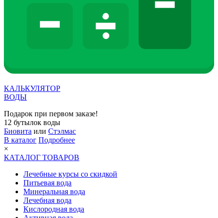
КАЛЬКУЛЯТОР
ВОДЫ
Подарок при первом заказе!
12 бутылок воды
Биовита
или
Стэлмас
В каталог
Подробнее
×
КАТАЛОГ ТОВАРОВ
Лечебные курсы со скидкой
Питьевая вода
Минеральная вода
Лечебная вода
Кислородная вода
Активная вода