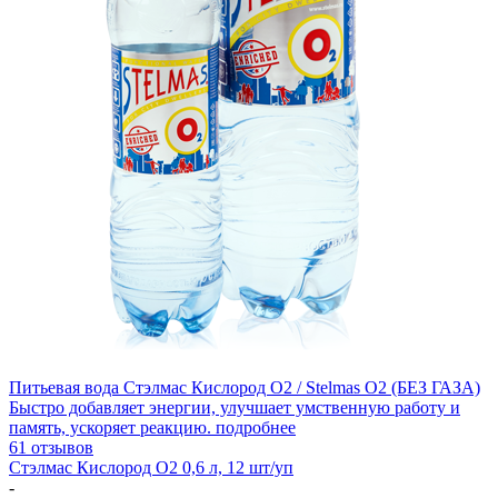
Питьевая вода Стэлмас Кислород О2 / Stelmas O2 (БЕЗ ГАЗА)
Быстро добавляет энергии, улучшает умственную работу и
память, ускоряет реакцию.
подробнее
61 отзывов
Стэлмас Кислород О2 0,6 л, 12 шт/уп
-