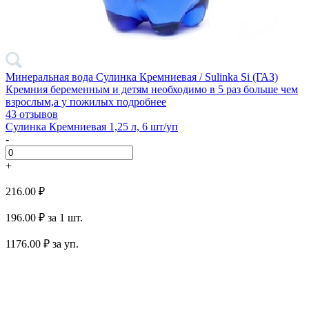
Минеральная вода Сулинка Кремниевая / Sulinka Si (ГАЗ)
Кремния беременным и детям необходимо в 5 раз больше чем
взрослым,а у пожилых
подробнее
43 отзывов
Сулинка Кремниевая 1,25 л, 6 шт/уп
-
+
216.00 ₽
196.00 ₽
за 1 шт.
1176.00
₽ за уп.