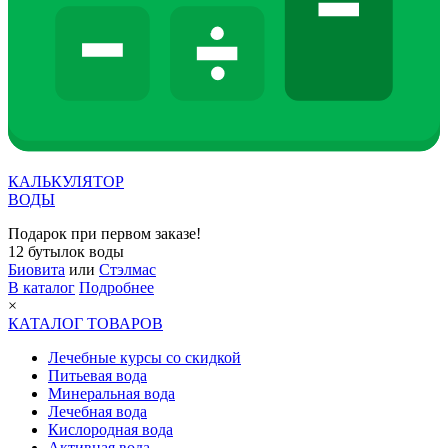
КАЛЬКУЛЯТОР
ВОДЫ
Подарок при первом заказе!
12 бутылок воды
Биовита
или
Стэлмас
В каталог
Подробнее
×
КАТАЛОГ ТОВАРОВ
Лечебные курсы со скидкой
Питьевая вода
Минеральная вода
Лечебная вода
Кислородная вода
Активная вода