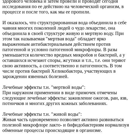
здорового человека и затем провели и проводят сегодня
исследования по ее действию на человеческий организм, в
процессе и после того, как мы ее пропили.
И оказалось, что структурированная вода объединила в себе
чаяния многих поколений людей о чудо лекарстве, она
объединила в своей структуре живую и мертвую воду. При
этом так называемая "мертвая вода" обладает ярко
выраженным антибактериальным действием против
патогенной и условно патогенной микрофлоры. В разы
уменьшается количество вредных микробов и бактерий, а у
оставшихся исчезают споры, жгутики и т.п., т.е. они теряют
свою активность, а соответственно и патогенность. В том
числе против бактерий Хеликобактера, участвующих в
зарождении язвенных болезней.
Лечебные эффекты т.н. "мертвой воды":
При наружном применении в виде примочек отмечены
следующие лечебные эффекты: заживление ожогов, ран, язв,
потничков и многих других кожных заболеваниях.
Лечебные эффекты т.н. "живой воды":
Живая часть одновременно позволяет активно развиваться
полезной микрофлоре лакто- и бифидобактериям нормализуя
обменные процессы происходящие в организме.