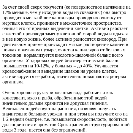
За счет своей сверх текучести (ее поверхностное натяжение на
17% меньше, чем у исходной воды из скважины) она быстро
проходит в мельчайшие капилляры проводя их очистку от
мертвых клеток, проникает в межклеточное пространство,
очищая его от вредных выделений клетки. Активно работает
с клеткой производя замену клеточной старой воды и вдыхая
в нее новую жизнь, более активно разносится кислород. При
длительном приеме происходит мягкое растворение камней в
почках и желчном пузыре, очистка капилляров от белковых
токсинов, нормализуется кислотно-щелочной баланс всего
организма. У здоровых людей биоэнергетический баланс
повышается на 10-12%, у больных – до 40%. Улучшается
кровоснабжение и выведение шлаков на уровне клетки,
активизируется ее работа, значительно повышаются резервы
организма.
Очень хорошо структурированная вода работает и как
консервант, мясо и рыба, обработанные этой водой
значительно дольше хранится не допуская гниения,
Великолепно действует на растения, позволяя получать
значительно большие урожаи, и при этом вы получите его на
1-2 недели быстрее, т.е. повышается скороспелость, добиться
долгоцветения и ароматов.Срок хранения структурированной
воды 3 года, пьется она без ограничений.