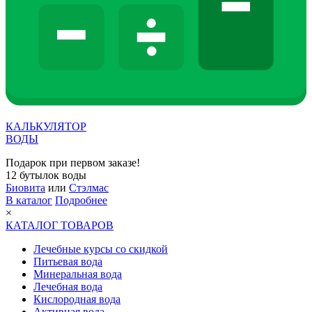
КАЛЬКУЛЯТОР
ВОДЫ
Подарок при первом заказе!
12 бутылок воды
Биовита
или
Стэлмас
В каталог
Подробнее
×
КАТАЛОГ ТОВАРОВ
Лечебные курсы со скидкой
Питьевая вода
Минеральная вода
Лечебная вода
Кислородная вода
Активная вода