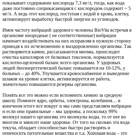
показывает содержание кислорода 7,3 мг/л, тогда, как вода
даже постоянно соприкасающаяся с кислородом содержит ~ 5
мг/л. А ведь этот кислород, поступая с водой в кровь, клетку,
активизирует выработку быстрой энергии из углеводов.
Имея частоту вибраций здорового человека BioVita встречая в
организме инородные ( не соответственные) вибрации
начинает воздействовать на них исправляя в нужную сторону
приводя к их исчезновению и выздоровлению организма. Так
растворяются камни, рассасываются миомы, происходит
очистка капилляров от белковых токсинов, нормализуется
кислотно-щелочной баланс всего организма. У здоровых
людей биоэнергетический баланс повышается на 10-12%, у
больных – до 40%. Улучшается кровоснабжение и выведение
шлаков на уровне клетки, активизируется ее работа,
значительно повышаются резервы организма.
Понять все это можно если вспомнить химию за средную
школу. Помните ядро, орбиты, электроны, колебания… в
конечном итоге все вокруг и мы сами представляем вибрации
и если они правильные – мы здоровы, а поскольку 99%
молекул нашего организма это молекулы воды, то от нее во
многом и зависит наше здоровье. От того на сколько эта вода
текуча, обладает способностью быстро растворять и
переносить питательные вещества и т.д. Хорошая вода – это