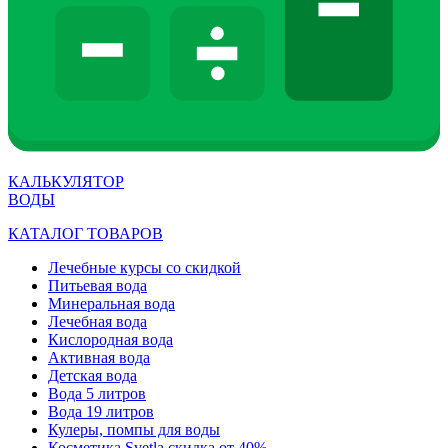
КАЛЬКУЛЯТОР
ВОДЫ
КАТАЛОГ ТОВАРОВ
Лечебные курсы со скидкой
Питьевая вода
Минеральная вода
Лечебная вода
Кислородная вода
Активная вода
Детская вода
Вода 5 литров
Вода 19 литров
Кулеры, помпы для воды
Косметика Svetla скидка от 40%