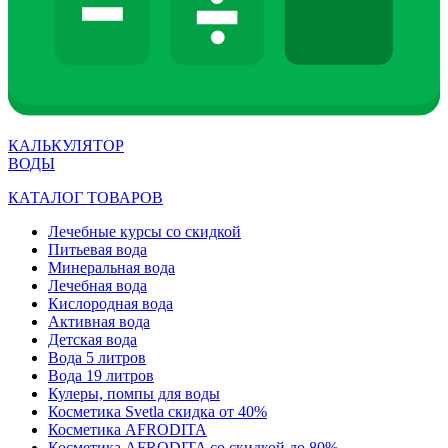
КАЛЬКУЛЯТОР
ВОДЫ
КАТАЛОГ ТОВАРОВ
Лечебные курсы со скидкой
Питьевая вода
Минеральная вода
Лечебная вода
Кислородная вода
Активная вода
Детская вода
Вода 5 литров
Вода 19 литров
Кулеры, помпы для воды
Косметика Svetla скидка от 40%
Косметика AFRODITA
Косметика AFRODITA со скидкой до 80%