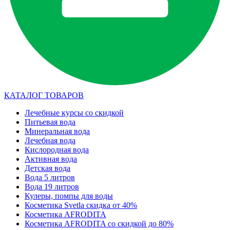
КАТАЛОГ ТОВАРОВ
Лечебные курсы со скидкой
Питьевая вода
Минеральная вода
Лечебная вода
Кислородная вода
Активная вода
Детская вода
Вода 5 литров
Вода 19 литров
Кулеры, помпы для воды
Косметика Svetla скидка от 40%
Косметика AFRODITA
Косметика AFRODITA со скидкой до 80%