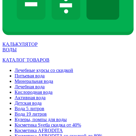
КАЛЬКУЛЯТОР
ВОДЫ
КАТАЛОГ ТОВАРОВ
Лечебные курсы со скидкой
Питьевая вода
Минеральная вода
Лечебная вода
Кислородная вода
Активная вода
Детская вода
Вода 5 литров
Вода 19 литров
Кулеры, помпы для воды
Косметика Svetla скидка от 40%
Косметика AFRODITA
Косметика AFRODITA со скидкой до 80%