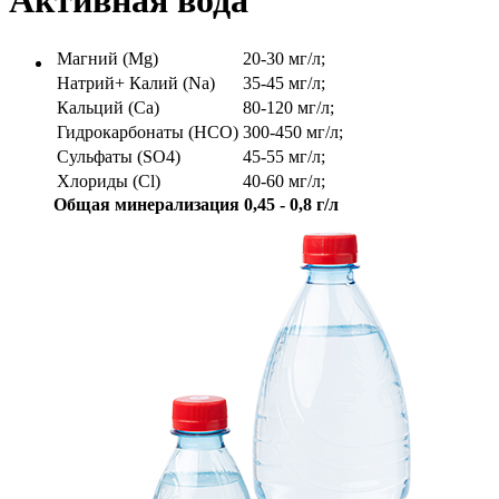
Активная вода
Магний (Mg)
20-30 мг/л;
Натрий+ Калий (Na)
35-45 мг/л;
Кальций (Ca)
80-120 мг/л;
Гидрокарбонаты (HCO)
300-450 мг/л;
Сульфаты (SO4)
45-55 мг/л;
Хлориды (Cl)
40-60 мг/л;
Общая минерализация 0,45 - 0,8 г/л