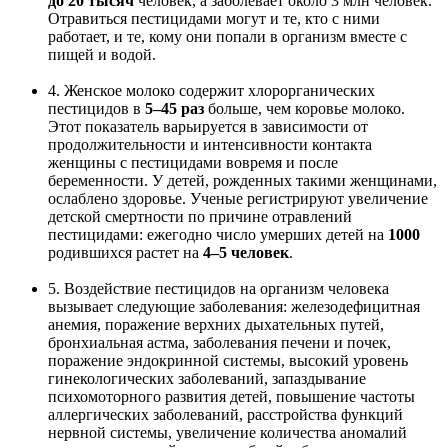
до 20 тысяч
человек, а заболевает около 3 млн человек.
Отравиться пестицидами могут и те, кто с ними
работает, и те, кому они попали в организм вместе с
пищей и водой.
4. Женское молоко содержит хлорорганических
пестицидов в
5–45 раз
больше, чем коровье молоко.
Этот показатель варьируется в зависимости от
продолжительности и интенсивности контакта
женщины с пестицидами вовремя и после
беременности. У детей, рожденных такими женщинами,
ослаблено здоровье. Ученые регистрируют увеличение
детской смертности по причине отравлений
пестицидами: ежегодно число умерших детей на
1000
родившихся растет на
4–5 человек
.
5. Воздействие пестицидов на организм человека
вызывает следующие заболевания: железодефицитная
анемия, поражение верхних дыхательных путей,
бронхиальная астма, заболевания печени и почек,
поражение эндокринной системы, высокий уровень
гинекологических заболеваний, запаздывание
психомоторного развития детей, повышение частоты
аллергических заболеваний, расстройства функций
нервной системы, увеличение количества аномалий