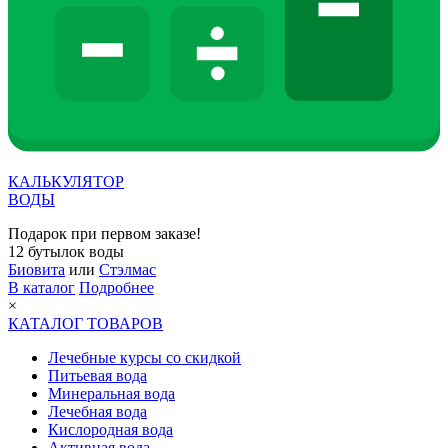
КАЛЬКУЛЯТОР
ВОДЫ
Подарок при первом заказе!
12 бутылок воды
Биовита
или
Стэлмас
В каталог
Подробнее
×
КАТАЛОГ ТОВАРОВ
Лечебные курсы со скидкой
Питьевая вода
Минеральная вода
Лечебная вода
Кислородная вода
Активная вода