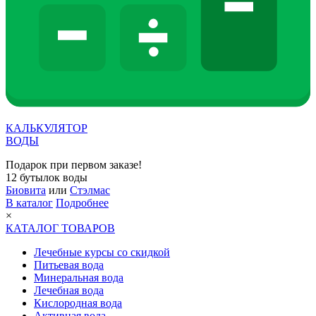
КАЛЬКУЛЯТОР
ВОДЫ
Подарок при первом заказе!
12 бутылок воды
Биовита
или
Стэлмас
В каталог
Подробнее
×
КАТАЛОГ ТОВАРОВ
Лечебные курсы со скидкой
Питьевая вода
Минеральная вода
Лечебная вода
Кислородная вода
Активная вода