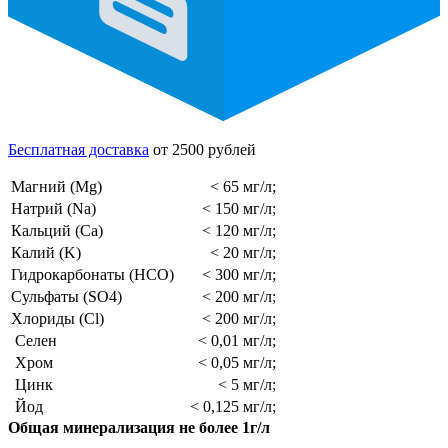
Бесплатная доставка
от 2500 рублей
Магний (Mg)
< 65 мг/л;
Натрий (Na)
< 150 мг/л;
Кальций (Ca)
< 120 мг/л;
Калий (K)
< 20 мг/л;
Гидрокарбонаты (HCO)
< 300 мг/л;
Сульфаты (SO4)
< 200 мг/л;
Хлориды (Cl)
< 200 мг/л;
Селен
< 0,01 мг/л;
Хром
< 0,05 мг/л;
Цинк
< 5 мг/л;
Йод
< 0,125 мг/л;
Общая минерализация не более 1г/л