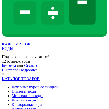
КАЛЬКУЛЯТОР
ВОДЫ
Подарок при первом заказе!
12 бутылок воды
Биовита
или
Стэлмас
В каталог
Подробнее
×
КАТАЛОГ ТОВАРОВ
Лечебные курсы со скидкой
Питьевая вода
Минеральная вода
Лечебная вода
Кислородная вода
Активная вода