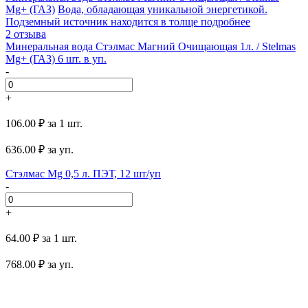
Mg+ (ГАЗ)
Вода, обладающая уникальной энергетикой.
Подземный источник находится в толще
подробнее
2 отзыва
Минеральная вода Стэлмас Магний Очищающая 1л. / Stelmas
Mg+ (ГАЗ) 6 шт. в уп.
-
+
106.00 ₽
за 1 шт.
636.00
₽ за уп.
Стэлмас Mg 0,5 л. ПЭТ, 12 шт/уп
-
+
64.00 ₽
за 1 шт.
768.00
₽ за уп.