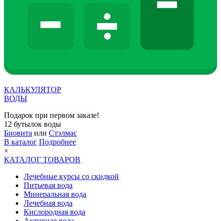
КАЛЬКУЛЯТОР
ВОДЫ
Подарок при первом заказе!
12 бутылок воды
Биовита
или
Стэлмас
В каталог
Подробнее
×
КАТАЛОГ ТОВАРОВ
Лечебные курсы со скидкой
Питьевая вода
Минеральная вода
Лечебная вода
Кислородная вода
Активная вода