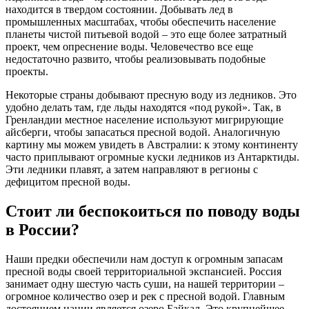
находится в твердом состоянии. Добывать лед в
промышленных масштабах, чтобы обеспечить население
планеты чистой питьевой водой – это еще более затратный
проект, чем опреснение воды. Человечество все еще
недостаточно развито, чтобы реализовывать подобные
проекты.
Некоторые страны добывают пресную воду из ледников. Это
удобно делать там, где льды находятся «под рукой». Так, в
Гренландии местное население используют мигрирующие
айсберги, чтобы запасаться пресной водой. Аналогичную
картину мы можем увидеть в Австралии: к этому континенту
часто приплывают огромные куски ледников из Антарктиды.
Эти ледники плавят, а затем направляют в регионы с
дефицитом пресной воды.
Стоит ли беспокоиться по поводу воды
в России?
Наши предки обеспечили нам доступ к огромным запасам
пресной воды своей территориальной экспансией. Россия
занимает одну шестую часть суши, на нашей территории –
огромное количество озер и рек с пресной водой. Главным
достоянием нации является озеро Байкал. Это крупнейшее