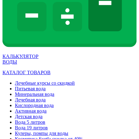
КАЛЬКУЛЯТОР
ВОДЫ
КАТАЛОГ ТОВАРОВ
Лечебные курсы со скидкой
Питьевая вода
Минеральная вода
Лечебная вода
Кислородная вода
Активная вода
Детская вода
Вода 5 литров
Вода 19 литров
Кулеры, помпы для воды
Косметика Svetla скидка от 40%