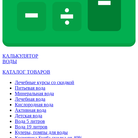
КАЛЬКУЛЯТОР
ВОДЫ
КАТАЛОГ ТОВАРОВ
Лечебные курсы со скидкой
Питьевая вода
Минеральная вода
Лечебная вода
Кислородная вода
Активная вода
Детская вода
Вода 5 литров
Вода 19 литров
Кулеры, помпы для воды
Косметика Svetla скидка от 40%