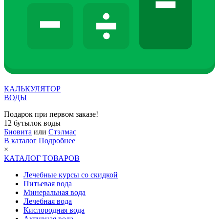
КАЛЬКУЛЯТОР
ВОДЫ
Подарок при первом заказе!
12 бутылок воды
Биовита
или
Стэлмас
В каталог
Подробнее
×
КАТАЛОГ ТОВАРОВ
Лечебные курсы со скидкой
Питьевая вода
Минеральная вода
Лечебная вода
Кислородная вода
Активная вода