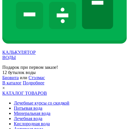
КАЛЬКУЛЯТОР
ВОДЫ
Подарок при первом заказе!
12 бутылок воды
Биовита
или
Стэлмас
В каталог
Подробнее
×
КАТАЛОГ ТОВАРОВ
Лечебные курсы со скидкой
Питьевая вода
Минеральная вода
Лечебная вода
Кислородная вода
Активная вода