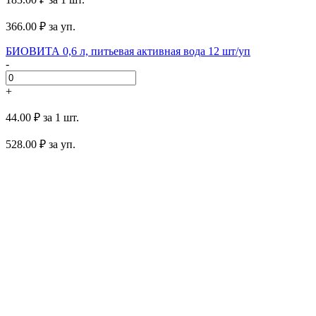
366.00
₽ за уп.
БИОВИТА 0,6 л, питьевая активная вода 12 шт/уп
-
+
44.00 ₽
за 1 шт.
528.00
₽ за уп.