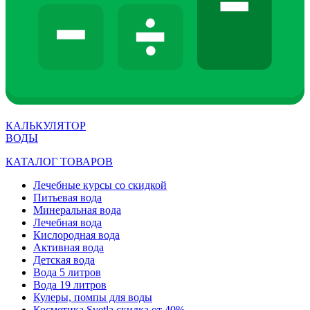
КАЛЬКУЛЯТОР
ВОДЫ
КАТАЛОГ ТОВАРОВ
Лечебные курсы со скидкой
Питьевая вода
Минеральная вода
Лечебная вода
Кислородная вода
Активная вода
Детская вода
Вода 5 литров
Вода 19 литров
Кулеры, помпы для воды
Косметика Svetla скидка от 40%