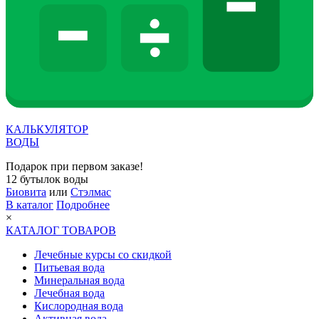
КАЛЬКУЛЯТОР
ВОДЫ
Подарок при первом заказе!
12 бутылок воды
Биовита
или
Стэлмас
В каталог
Подробнее
×
КАТАЛОГ ТОВАРОВ
Лечебные курсы со скидкой
Питьевая вода
Минеральная вода
Лечебная вода
Кислородная вода
Активная вода