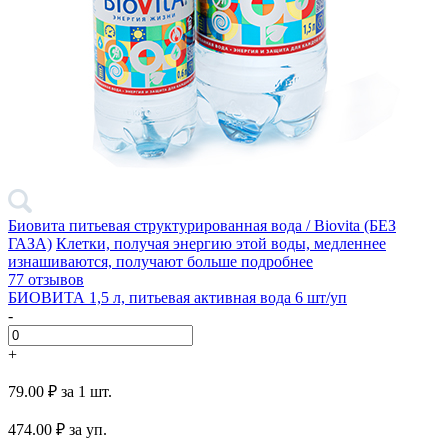
Биовита питьевая структурированная вода / Biovita (БЕЗ
ГАЗА)
Клетки, получая энергию этой воды, медленнее
изнашиваются, получают больше
подробнее
77 отзывов
БИОВИТА 1,5 л, питьевая активная вода 6 шт/уп
-
+
79.00 ₽
за 1 шт.
474.00
₽ за уп.