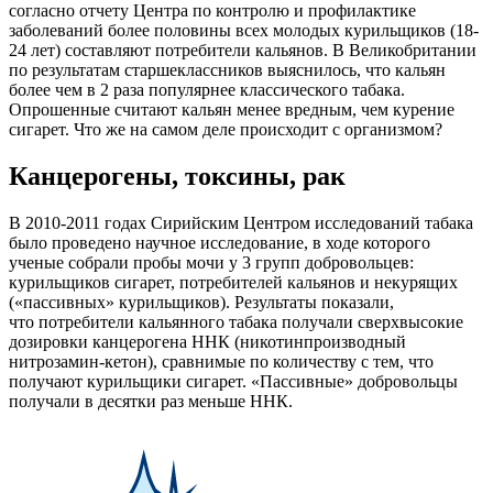
согласно отчету Центра по контролю и профилактике
заболеваний более половины всех молодых курильщиков (18-
24 лет) составляют потребители кальянов. В Великобритании
по результатам старшеклассников выяснилось, что кальян
более чем в 2 раза популярнее классического табака.
Опрошенные считают кальян менее вредным, чем курение
сигарет. Что же на самом деле происходит с организмом?
Канцерогены, токсины, рак
В 2010-2011 годах Сирийским Центром исследований табака
было проведено научное исследование, в ходе которого
ученые собрали пробы мочи у 3 групп добровольцев:
курильщиков сигарет, потребителей кальянов и некурящих
(«пассивных» курильщиков). Результаты показали,
что потребители кальянного табака получали сверхвысокие
дозировки канцерогена ННК (никотинпроизводный
нитрозамин-кетон), сравнимые по количеству с тем, что
получают курильщики сигарет. «Пассивные» добровольцы
получали в десятки раз меньше ННК.