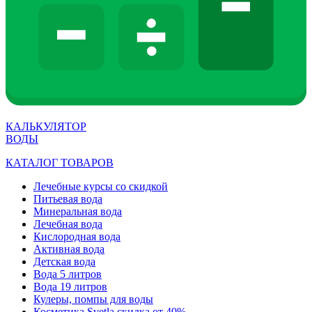
КАЛЬКУЛЯТОР
ВОДЫ
КАТАЛОГ ТОВАРОВ
Лечебные курсы со скидкой
Питьевая вода
Минеральная вода
Лечебная вода
Кислородная вода
Активная вода
Детская вода
Вода 5 литров
Вода 19 литров
Кулеры, помпы для воды
Косметика Svetla скидка от 40%