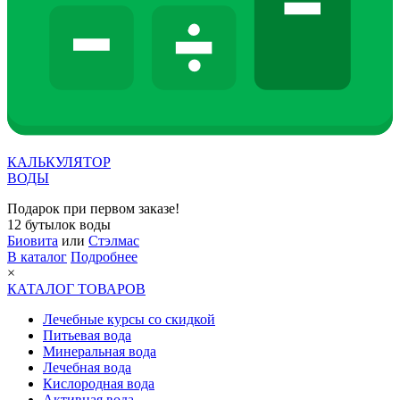
КАЛЬКУЛЯТОР
ВОДЫ
Подарок при первом заказе!
12 бутылок воды
Биовита
или
Стэлмас
В каталог
Подробнее
×
КАТАЛОГ ТОВАРОВ
Лечебные курсы со скидкой
Питьевая вода
Минеральная вода
Лечебная вода
Кислородная вода
Активная вода