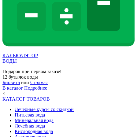
КАЛЬКУЛЯТОР
ВОДЫ
Подарок при первом заказе!
12 бутылок воды
Биовита
или
Стэлмас
В каталог
Подробнее
×
КАТАЛОГ ТОВАРОВ
Лечебные курсы со скидкой
Питьевая вода
Минеральная вода
Лечебная вода
Кислородная вода
Активная вода