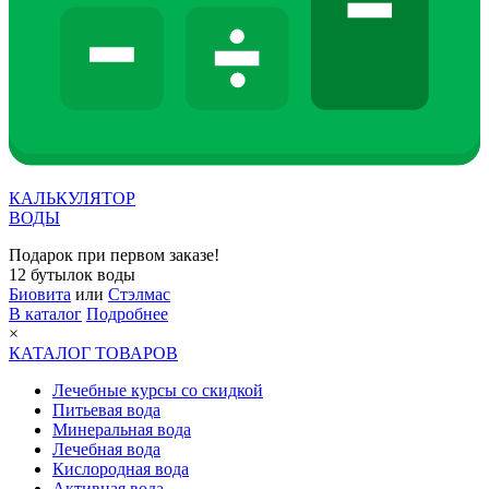
КАЛЬКУЛЯТОР
ВОДЫ
Подарок при первом заказе!
12 бутылок воды
Биовита
или
Стэлмас
В каталог
Подробнее
×
КАТАЛОГ ТОВАРОВ
Лечебные курсы со скидкой
Питьевая вода
Минеральная вода
Лечебная вода
Кислородная вода
Активная вода