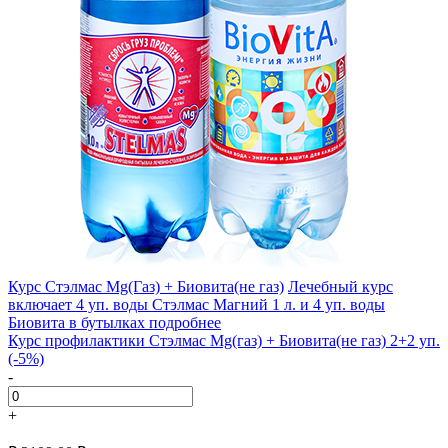
Курс Стэлмас Mg(Газ) + Биовита(не газ)
Лечебный курс
включает 4 уп. воды Стэлмас Магний 1 л. и 4 уп. воды
Биовита в бутылках
подробнее
Курс профилактики Стэлмас Mg(газ) + Биовита(не газ) 2+2 уп.
(-5%)
-
+