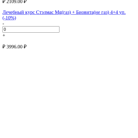
₽
2109.00
₽
Лечебный курс Стэлмас Mg(газ) + Биовита(не газ) 4+4 уп.
(-10%)
-
+
₽
3996.00
₽