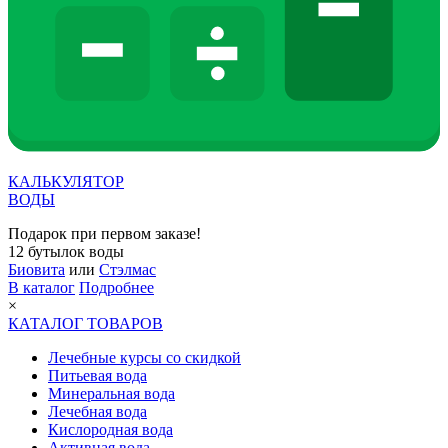
КАЛЬКУЛЯТОР
ВОДЫ
Подарок при первом заказе!
12 бутылок воды
Биовита
или
Стэлмас
В каталог
Подробнее
×
КАТАЛОГ ТОВАРОВ
Лечебные курсы со скидкой
Питьевая вода
Минеральная вода
Лечебная вода
Кислородная вода
Активная вода