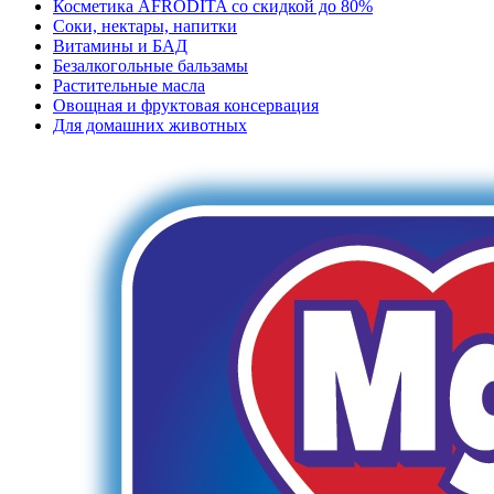
Косметика AFRODITA со скидкой до 80%
Соки, нектары, напитки
Витамины и БАД
Безалкогольные бальзамы
Растительные масла
Овощная и фруктовая консервация
Для домашних животных