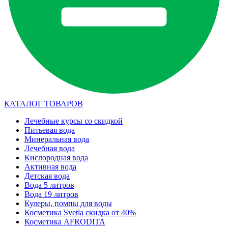
КАТАЛОГ ТОВАРОВ
Лечебные курсы со скидкой
Питьевая вода
Минеральная вода
Лечебная вода
Кислородная вода
Активная вода
Детская вода
Вода 5 литров
Вода 19 литров
Кулеры, помпы для воды
Косметика Svetla скидка от 40%
Косметика AFRODITA