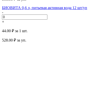
БИОВИТА 0,6 л, питьевая активная вода 12 шт/уп
-
+
44.00 ₽
за 1 шт.
528.00
₽ за уп.