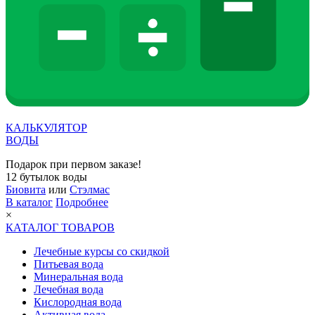
КАЛЬКУЛЯТОР
ВОДЫ
Подарок при первом заказе!
12 бутылок воды
Биовита
или
Стэлмас
В каталог
Подробнее
×
КАТАЛОГ ТОВАРОВ
Лечебные курсы со скидкой
Питьевая вода
Минеральная вода
Лечебная вода
Кислородная вода
Активная вода