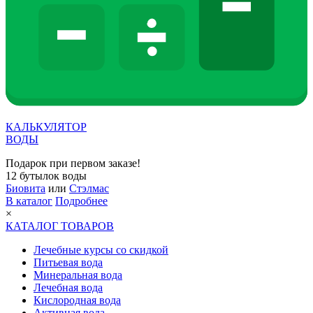
КАЛЬКУЛЯТОР
ВОДЫ
Подарок при первом заказе!
12 бутылок воды
Биовита
или
Стэлмас
В каталог
Подробнее
×
КАТАЛОГ ТОВАРОВ
Лечебные курсы со скидкой
Питьевая вода
Минеральная вода
Лечебная вода
Кислородная вода
Активная вода