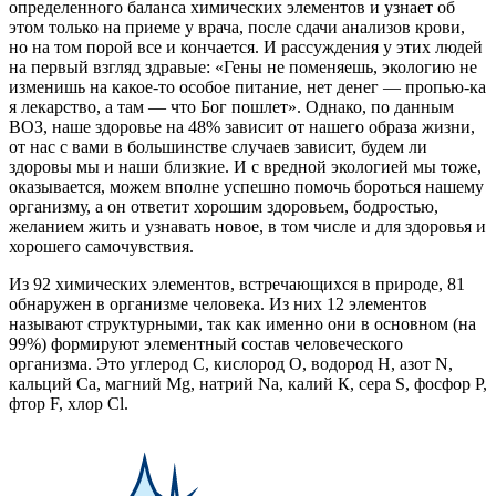
определенного баланса химических элементов и узнает об
этом только на приеме у врача, после сдачи анализов крови,
но на том порой все и кончается. И рассуждения у этих людей
на первый взгляд здравые: «Гены не поменяешь, экологию не
изменишь на какое-то особое питание, нет денег — пропью-ка
я лекарство, а там — что Бог пошлет». Однако, по данным
ВОЗ, наше здоровье на 48% зависит от нашего образа жизни,
от нас с вами в большинстве случаев зависит, будем ли
здоровы мы и наши близкие. И с вредной экологией мы тоже,
оказывается, можем вполне успешно помочь бороться нашему
организму, а он ответит хорошим здоровьем, бодростью,
желанием жить и узнавать новое, в том числе и для здоровья и
хорошего самочувствия.
Из 92 химических элементов, встречающихся в природе, 81
обнаружен в организме человека. Из них 12 элементов
называют структурными, так как именно они в основном (на
99%) формируют элементный состав человеческого
организма. Это углерод С, кислород О, водород Н, азот N,
кальций Са, магний Mg, натрий Nа, калий К, сера S, фосфор Р,
фтор F, хлор Cl.