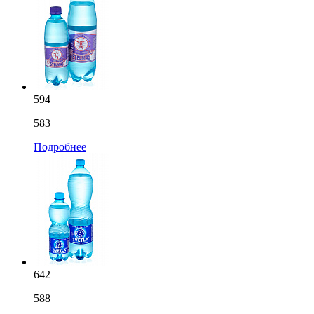
594
583
Подробнее
642
588