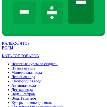
КАЛЬКУЛЯТОР
ВОДЫ
КАТАЛОГ ТОВАРОВ
Лечебные курсы со скидкой
Питьевая вода
Минеральная вода
Лечебная вода
Кислородная вода
Активная вода
Детская вода
Вода 5 литров
Вода 19 литров
Кулеры, помпы для воды
Косметика Svetla скидка от 40%