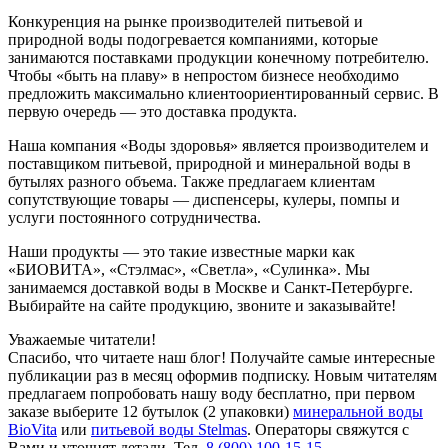
Конкуренция на рынке производителей питьевой и
природной воды подогревается компаниями, которые
занимаются поставками продукции конечному потребителю.
Чтобы «быть на плаву» в непростом бизнесе необходимо
предложить максимально клиентоориентированный сервис. В
первую очередь — это доставка продукта.
Наша компания «Воды здоровья» является производителем и
поставщиком питьевой, природной и минеральной воды в
бутылях разного объема. Также предлагаем клиентам
сопутствующие товары — диспенсеры, кулеры, помпы и
услуги постоянного сотрудничества.
Наши продукты — это такие известные марки как
«БИОВИТА», «Стэлмас», «Светла», «Сулинка». Мы
занимаемся доставкой воды в Москве и Санкт-Петербурге.
Выбирайте на сайте продукцию, звоните и заказывайте!
Уважаемые читатели!
Спасибо, что читаете наш блог! Получайте самые интересные
публикации раз в месяц оформив подписку. Новым читателям
предлагаем попробовать нашу воду бесплатно, при первом
заказе выберите
12 бутылок (2 упаковки)
минеральной воды
BioVita
или
питьевой воды Stelmas
.
Операторы свяжутся с
Вами и уточнят детали. Тел.
8 (800) 100-15-15