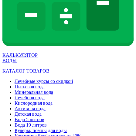
КАЛЬКУЛЯТОР
ВОДЫ
КАТАЛОГ ТОВАРОВ
Лечебные курсы со скидкой
Питьевая вода
Минеральная вода
Лечебная вода
Кислородная вода
Активная вода
Детская вода
Вода 5 литров
Вода 19 литров
Кулеры, помпы для воды
Косметика Svetla скидка от 40%