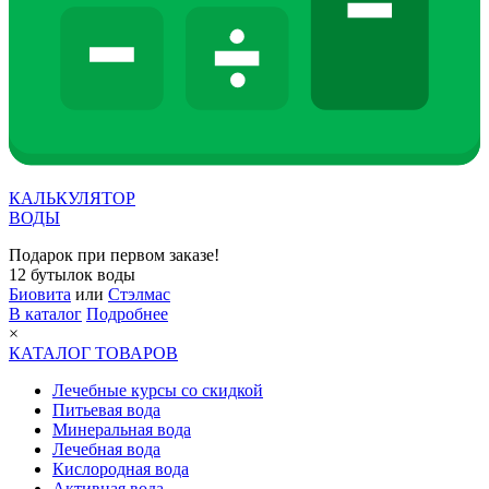
КАЛЬКУЛЯТОР
ВОДЫ
Подарок при первом заказе!
12 бутылок воды
Биовита
или
Стэлмас
В каталог
Подробнее
×
КАТАЛОГ ТОВАРОВ
Лечебные курсы со скидкой
Питьевая вода
Минеральная вода
Лечебная вода
Кислородная вода
Активная вода